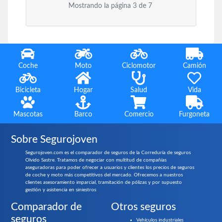
Mostrando la página 3 de 7
Coche
Moto
Ciclomotor
Camión
Bicicleta
Hogar
Salud
Vida
Mascotas
Barco
Comercio
Furgoneta
Sobre Segurojoven
Segurojoven.com es el comparador de seguros de la Correduría de seguros
Olvido Sastre. Tratamos de negociar con multitud de compañías
aseguradoras para poder ofrecer a usuarios y clientes los precios de seguros
de coche y moto más competitivos del mercado. Ofrecemos a nuestros
clientes asesoramiento imparcial, tramitación de pólizas y por supuesto
gestión y asistencia en siniestros
Comparador de
Otros seguros
seguros
Vehículos industriales