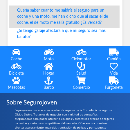
Quería saber cuanto me saldría el seguro para un
coche y una moto, me han dicho que al sacar el de
coche, el de moto me salía gratuito ¿Es verdad?
¿Si tengo garaje afectará a que mi seguro sea más
barato?
Coche
Moto
Ciclomotor
Camión
Bicicleta
Hogar
Salud
Vida
Mascotas
Barco
Comercio
Furgoneta
Sobre Segurojoven
Segurojoven.com es el comparador de seguros de la Correduría de seguros
Olvido Sastre. Tratamos de negociar con multitud de compañías
aseguradoras para poder ofrecer a usuarios y clientes los precios de seguros
de coche y moto más competitivos del mercado. Ofrecemos a nuestros
clientes asesoramiento imparcial, tramitación de pólizas y por supuesto