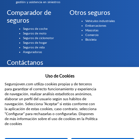
gestión y asistencia en siniestros
Comparador de
Otros seguros
seguros
Vehículos industriales
Embarcaciones
Seguros de coche
Mascotas
Seguros de moto
Comercio
Seguros de ciclomotor
Bicicleta
Seguros de hogar
Seguros de vida
Aseguradoras
Contáctanos
Llámanos gratis al
919 61 84 55
Uso de Cookies
Segurojoven.com utiliza cookies propias y de terceros
¿Prefieres que te llamemos?
para garantizar el correcto funcionamiento y experiencia
de navegación, realizar análisis estadísticos anónimos,
elaborar un perfil del usuario según sus hábitos de
Parte del grupo
navegación. Selecciona “Aceptar” si estás conforme con
la aplicación de estas cookies, caso contrario, selecciona
“Configurar” para rechazarlas o configurarlas. Dispones
de más información sobre el uso de cookies en la Política
Únete
de cookies
Privacidad
Aviso
Prensa
Gurú de los
Información canal de
Canal de
Políticas
Proyectos
legal
seguros
denuncias
denuncias
web