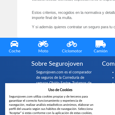
Estos criterios, recogidos en la normativa y detall
importe final de la multa.
Y si además quieres contratar un seguro para tu 
Coche
Moto
Ciclomotor
Camión
Sobre Segurojoven
Comp
Segurojoven.com es el comparador
de seguros de la Correduría de
seguros Olvido Sastre. Tratamos de
negociar con multitud de compañías
Uso de Cookies
aseguradoras para poder ofrecer a
Segurojoven.com utiliza cookies propias y de terceros para
usuarios y clientes los precios de
garantizar el correcto funcionamiento y experiencia de
seguros de coche y moto más
navegación, realizar análisis estadísticos anónimos, elaborar un
perfil del usuario según sus hábitos de navegación. Selecciona
competitivos del mercado.
“Aceptar” si estás conforme con la aplicación de estas cookies,