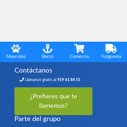
Mascotas
Barco
Comercio
Furgoneta
Contáctanos
Llámanos gratis al
919 61 84 55
¿Prefieres que te
llamemos?
Parte del grupo