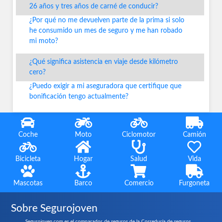
26 años y tres años de carné de conducir?
¿Por qué no me devuelven parte de la prima si solo
he consumido un mes de seguro y me han robado
mi moto?
¿Qué significa asistencia en viaje desde kilómetro
cero?
¿Puedo exigir a mi aseguradora que certifique que
bonificación tengo actualmente?
Coche
Moto
Ciclomotor
Camión
Bicicleta
Hogar
Salud
Vida
Mascotas
Barco
Comercio
Furgoneta
Sobre Segurojoven
Segurojoven.com es el comparador de seguros de la Correduría de seguros