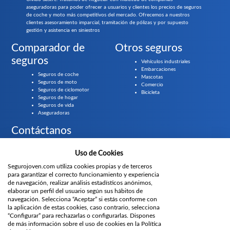
aseguradoras para poder ofrecer a usuarios y clientes los precios de seguros
de coche y moto más competitivos del mercado. Ofrecemos a nuestros
clientes asesoramiento imparcial, tramitación de pólizas y por supuesto
gestión y asistencia en siniestros
Comparador de
Otros seguros
seguros
Vehículos industriales
Embarcaciones
Seguros de coche
Mascotas
Seguros de moto
Comercio
Seguros de ciclomotor
Bicicleta
Seguros de hogar
Seguros de vida
Aseguradoras
Contáctanos
Llámanos gratis al
919 61 84 55
Uso de Cookies
Segurojoven.com utiliza cookies propias y de terceros
¿Prefieres que te llamemos?
para garantizar el correcto funcionamiento y experiencia
de navegación, realizar análisis estadísticos anónimos,
elaborar un perfil del usuario según sus hábitos de
Parte del grupo
navegación. Selecciona “Aceptar” si estás conforme con
la aplicación de estas cookies, caso contrario, selecciona
“Configurar” para rechazarlas o configurarlas. Dispones
de más información sobre el uso de cookies en la Política
Únete