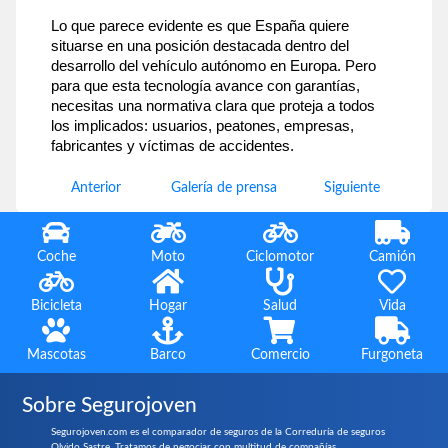
Lo que parece evidente es que España quiere 
situarse en una posición destacada dentro del 
desarrollo del vehículo autónomo en Europa. Pero 
para que esta tecnología avance con garantías, 
necesitas una normativa clara que proteja a todos 
los implicados: usuarios, peatones, empresas, 
fabricantes y víctimas de accidentes.
Anterior
Galería de prensa
Siguiente
Coche
Moto
Ciclomotor
Camión
Bicicleta
Hogar
Salud
Vida
Mascotas
Barco
Comercio
Furgoneta
Sobre Segurojoven
Segurojoven.com es el comparador de seguros de la Correduría de seguros
Olvido Sastre. Tratamos de negociar con multitud de compañías