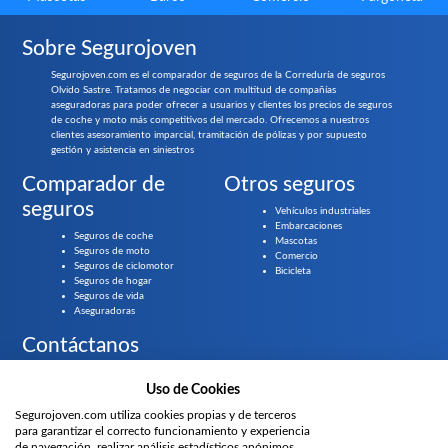
Sobre Segurojoven
Segurojoven.com es el comparador de seguros de la Correduría de seguros
Olvido Sastre. Tratamos de negociar con multitud de compañías
aseguradoras para poder ofrecer a usuarios y clientes los precios de seguros
de coche y moto más competitivos del mercado. Ofrecemos a nuestros
clientes asesoramiento imparcial, tramitación de pólizas y por supuesto
gestión y asistencia en siniestros
Comparador de
Otros seguros
seguros
Vehículos industriales
Embarcaciones
Seguros de coche
Mascotas
Seguros de moto
Comercio
Seguros de ciclomotor
Bicicleta
Seguros de hogar
Seguros de vida
Aseguradoras
Contáctanos
Llámanos gratis al
919 61 84 55
Uso de Cookies
Segurojoven.com utiliza cookies propias y de terceros
¿Prefieres que te llamemos?
para garantizar el correcto funcionamiento y experiencia
de navegación, realizar análisis estadísticos anónimos,