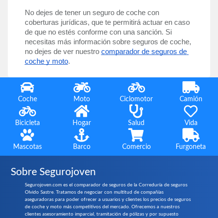
No dejes de tener un seguro de coche con 
coberturas jurídicas, que te permitirá actuar en caso 
de que no estés conforme con una sanción. Si 
necesitas más información sobre seguros de coche, 
no dejes de ver nuestro 
comparador de seguros de 
coche y moto
. 
Coche
Moto
Ciclomotor
Camión
Bicicleta
Hogar
Salud
Vida
Mascotas
Barco
Comercio
Furgoneta
Sobre Segurojoven
Segurojoven.com es el comparador de seguros de la Correduría de seguros
Olvido Sastre. Tratamos de negociar con multitud de compañías
aseguradoras para poder ofrecer a usuarios y clientes los precios de seguros
de coche y moto más competitivos del mercado. Ofrecemos a nuestros
clientes asesoramiento imparcial, tramitación de pólizas y por supuesto