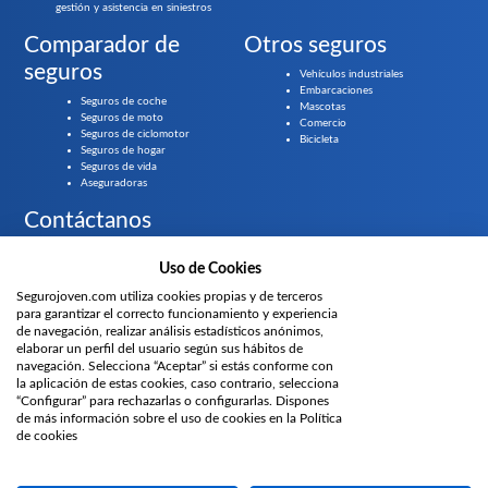
gestión y asistencia en siniestros
Comparador de
Otros seguros
seguros
Vehículos industriales
Embarcaciones
Seguros de coche
Mascotas
Seguros de moto
Comercio
Seguros de ciclomotor
Bicicleta
Seguros de hogar
Seguros de vida
Aseguradoras
Contáctanos
Llámanos gratis al
919 61 84 55
Uso de Cookies
Segurojoven.com utiliza cookies propias y de terceros
¿Prefieres que te llamemos?
para garantizar el correcto funcionamiento y experiencia
de navegación, realizar análisis estadísticos anónimos,
Parte del grupo
elaborar un perfil del usuario según sus hábitos de
navegación. Selecciona “Aceptar” si estás conforme con
la aplicación de estas cookies, caso contrario, selecciona
“Configurar” para rechazarlas o configurarlas. Dispones
Únete
de más información sobre el uso de cookies en la Política
de cookies
Privacidad
Aviso
Prensa
Gurú de los
Información canal de
Canal de
Políticas
Proyectos
legal
seguros
denuncias
denuncias
web