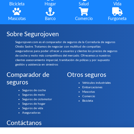
Bicicleta
Hogar
Salud
Vida
Mascotas
Barco
Comercio
Furgoneta
Sobre Segurojoven
Segurojoven.com es el comparador de seguros de la Correduría de seguros
Olvido Sastre. Tratamos de negociar con multitud de compañías
aseguradoras para poder ofrecer a usuarios y clientes los precios de seguros
de coche y moto más competitivos del mercado. Ofrecemos a nuestros
clientes asesoramiento imparcial, tramitación de pólizas y por supuesto
gestión y asistencia en siniestros
Comparador de
Otros seguros
seguros
Vehículos industriales
Embarcaciones
Seguros de coche
Mascotas
Seguros de moto
Comercio
Seguros de ciclomotor
Bicicleta
Seguros de hogar
Seguros de vida
Aseguradoras
Contáctanos
Llámanos gratis al
919 61 84 55