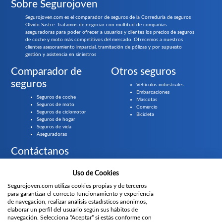
Sobre Segurojoven
Segurojoven.com es el comparador de seguros de la Correduría de seguros
Olvido Sastre. Tratamos de negociar con multitud de compañías
aseguradoras para poder ofrecer a usuarios y clientes los precios de seguros
de coche y moto más competitivos del mercado. Ofrecemos a nuestros
clientes asesoramiento imparcial, tramitación de pólizas y por supuesto
gestión y asistencia en siniestros
Comparador de
Otros seguros
seguros
Vehículos industriales
Embarcaciones
Seguros de coche
Mascotas
Seguros de moto
Comercio
Seguros de ciclomotor
Bicicleta
Seguros de hogar
Seguros de vida
Aseguradoras
Contáctanos
Llámanos gratis al
919 61 84 55
Uso de Cookies
Segurojoven.com utiliza cookies propias y de terceros
¿Prefieres que te llamemos?
para garantizar el correcto funcionamiento y experiencia
de navegación, realizar análisis estadísticos anónimos,
elaborar un perfil del usuario según sus hábitos de
Parte del grupo
navegación. Selecciona “Aceptar” si estás conforme con