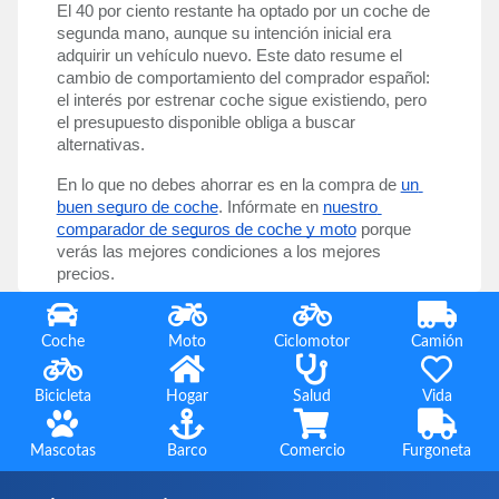
El 40 por ciento restante ha optado por un coche de 
segunda mano, aunque su intención inicial era 
adquirir un vehículo nuevo. Este dato resume el 
cambio de comportamiento del comprador español: 
el interés por estrenar coche sigue existiendo, pero 
el presupuesto disponible obliga a buscar 
alternativas.
En lo que no debes ahorrar es en la compra de 
un 
buen seguro de coche
. Infórmate en 
nuestro 
comparador de seguros de coche y moto
 porque 
verás las mejores condiciones a los mejores 
precios. 
Coche
Moto
Ciclomotor
Camión
Bicicleta
Hogar
Salud
Vida
Mascotas
Barco
Comercio
Furgoneta