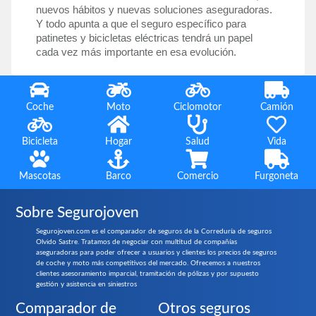
nuevos hábitos y nuevas soluciones aseguradoras. 
Y todo apunta a que el seguro específico para 
patinetes y bicicletas eléctricas tendrá un papel 
cada vez más importante en esa evolución.
Coche
Moto
Ciclomotor
Camión
Bicicleta
Hogar
Salud
Vida
Mascotas
Barco
Comercio
Furgoneta
Sobre Segurojoven
Segurojoven.com es el comparador de seguros de la Correduría de seguros
Olvido Sastre. Tratamos de negociar con multitud de compañías
aseguradoras para poder ofrecer a usuarios y clientes los precios de seguros
de coche y moto más competitivos del mercado. Ofrecemos a nuestros
clientes asesoramiento imparcial, tramitación de pólizas y por supuesto
gestión y asistencia en siniestros
Comparador de
Otros seguros