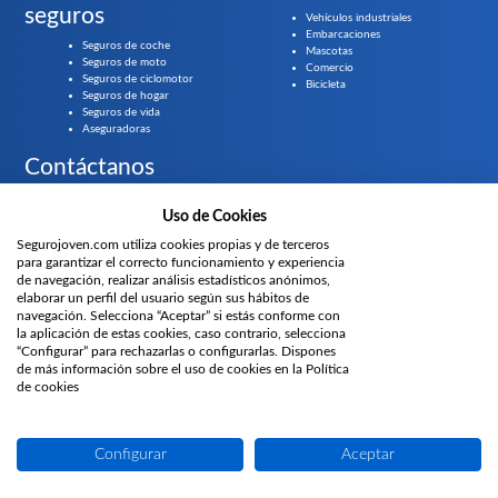
seguros
Vehículos industriales
Embarcaciones
Seguros de coche
Mascotas
Seguros de moto
Comercio
Seguros de ciclomotor
Bicicleta
Seguros de hogar
Seguros de vida
Aseguradoras
Contáctanos
Llámanos gratis al
919 61 84 55
Uso de Cookies
Segurojoven.com utiliza cookies propias y de terceros
¿Prefieres que te llamemos?
para garantizar el correcto funcionamiento y experiencia
de navegación, realizar análisis estadísticos anónimos,
Parte del grupo
elaborar un perfil del usuario según sus hábitos de
navegación. Selecciona “Aceptar” si estás conforme con
la aplicación de estas cookies, caso contrario, selecciona
“Configurar” para rechazarlas o configurarlas. Dispones
Únete
de más información sobre el uso de cookies en la Política
de cookies
Privacidad
Aviso
Prensa
Gurú de los
Información canal de
Canal de
Políticas
Proyectos
legal
seguros
denuncias
denuncias
web
Configurar
Aceptar