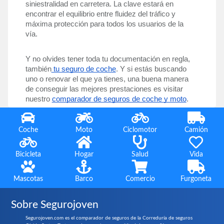
siniestralidad en carretera. La clave estará en 
encontrar el equilibrio entre fluidez del tráfico y 
máxima protección para todos los usuarios de la 
vía.
Y no olvides tener toda tu documentación en regla, 
también
 tu seguro de coche
. Y si estás buscando 
uno o renovar el que ya tienes, una buena manera 
de conseguir las mejores prestaciones es visitar 
nuestro 
comparador de seguros de coche y moto
.
Coche
Moto
Ciclomotor
Camión
Bicicleta
Hogar
Salud
Vida
Mascotas
Barco
Comercio
Furgoneta
Sobre Segurojoven
Segurojoven.com es el comparador de seguros de la Correduría de seguros