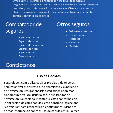
Olvido Sastre. Tratamos de negociar con multitud de compañías
aseguradoras para poder ofrecer a usuarios y clientes los precios de seguros
de coche y moto más competitivos del mercado. Ofrecemos a nuestros
clientes asesoramiento imparcial, tramitación de pólizas y por supuesto
gestión y asistencia en siniestros
Comparador de
Otros seguros
seguros
Vehículos industriales
Embarcaciones
Seguros de coche
Mascotas
Seguros de moto
Comercio
Seguros de ciclomotor
Bicicleta
Seguros de hogar
Seguros de vida
Aseguradoras
Contáctanos
Llámanos gratis al
919 61 84 55
Uso de Cookies
Segurojoven.com utiliza cookies propias y de terceros
¿Prefieres que te llamemos?
para garantizar el correcto funcionamiento y experiencia
de navegación, realizar análisis estadísticos anónimos,
Parte del grupo
elaborar un perfil del usuario según sus hábitos de
navegación. Selecciona “Aceptar” si estás conforme con
la aplicación de estas cookies, caso contrario, selecciona
“Configurar” para rechazarlas o configurarlas. Dispones
Únete
de más información sobre el uso de cookies en la Política