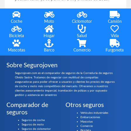
Coche
Moto
Ciclomotor
Camión
Bicicleta
Hogar
Salud
Vida
Mascotas
Barco
Comercio
Furgoneta
Sobre Segurojoven
Segurojoven.com es el comparador de seguros de la Correduría de seguros
Olvido Sastre. Tratamos de negociar con multitud de compañías
aseguradoras para poder ofrecer a usuarios y clientes los precios de seguros
de coche y moto más competitivos del mercado. Ofrecemos a nuestros
clientes asesoramiento imparcial, tramitación de pólizas y por supuesto
gestión y asistencia en siniestros
Comparador de
Otros seguros
seguros
Vehículos industriales
Embarcaciones
Seguros de coche
Mascotas
Seguros de moto
Comercio
Seguros de ciclomotor
Bicicleta