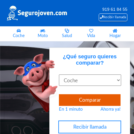
919 61 84 55
Recibir llamada
Coche
Moto
Salud
Vida
Hogar
¿Qué seguro quieres
comparar?
Comparar
En 1 minuto
Ahorra ya!
Recibir llamada